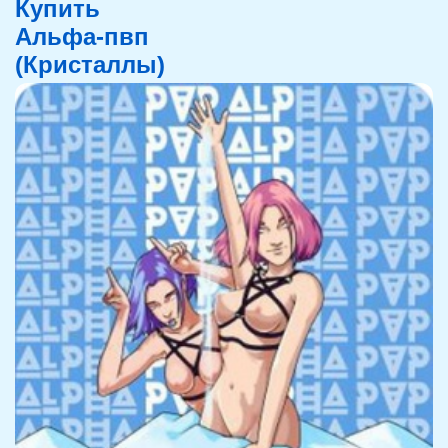
Купить
Альфа-пвп
(Кристаллы)