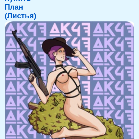
План
(Листья)