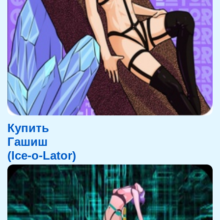
Купить
Гашиш
(Ice-o-Lator)